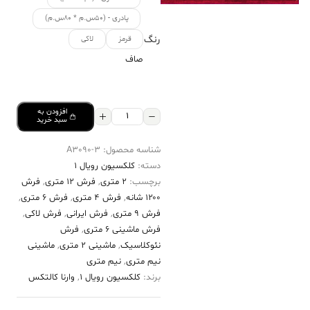
پادری - (۵۰س.م * ۸۰س.م)
رنگ
قرمز
لاکی
صاف
افزودن به
فرش
سبد خرید
کالتکس
شناسه محصول:
A3090-3
۱۲۰۰
دسته:
کلکسیون رویال 1
شانه
برچسب:
2 متری
,
فرش 12 متری
,
فرش
طرح
۱۲۰۰ شانه
,
فرش 4 متری
,
فرش 6 متری
,
ایوان
فرش 9 متری
,
فرش ایرانی
,
فرش لاکی
,
فرش ماشینی 6 متری
,
فرش
لاکی
نئوکلاسیک
,
ماشینی 2 متری
,
ماشینی
گل
نیم متری
,
نیم متری
مشکی
برند:
کلکسیون رویال 1
,
وارنا کالتکس
عدد