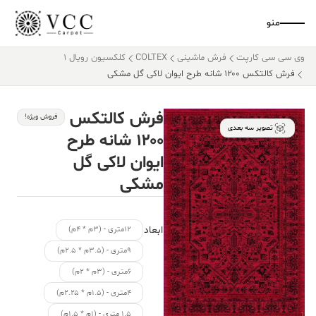
منو
وی سی سی کارپت
فرش ماشینی
COLTEX
کلکسیون رویال 1
فرش کالتکس ۱۲۰۰ شانه طرح ایوان لاکی گل مشکی
فرش کالتکس
فروش ویژه!
تصویر سه بعدی
۱۲۰۰ شانه طرح
ایوان لاکی گل
مشکی
ابعاد
۱۲متری - (۳م * ۴م)
۹متری - (۳.۵م * ۲.۵م)
۶متری - (۳م * ۲م)
۴متری - (۱.۵م * ۲.۲۵م)
۱.۵ متری - (۱م * ۱.۵م)