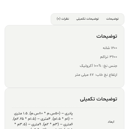
توضیحات
توضیحات تکمیلی
نظرات (0)
توضیحات
۱۲۰۰ شانه
۳۶۰۰ تراکم
جنس نخ: %100 آکرولیک
ارتفاع نخ خاب: ۷± میلی متر
توضیحات تکمیلی
پادری – (۵۰س.م * ۸۰س.م)
,
۱.۵ متری
– (۱م * ۱.۵م)
,
۴متری – (۱.۵م * ۲.۲۵م)
,
ابعاد
۶متری – (۳م * ۲م)
,
۹متری – (۳.۵م *