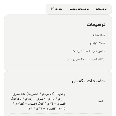
توضیحات
توضیحات تکمیلی
نظرات (0)
توضیحات
۱۲۰۰ شانه
۳۶۰۰ تراکم
جنس نخ: %100 آکرولیک
ارتفاع نخ خاب: ۷± میلی متر
توضیحات تکمیلی
پادری – (۵۰س.م * ۸۰س.م)
,
۱.۵ متری
– (۱م * ۱.۵م)
,
۴متری – (۱.۵م * ۲.۲۵م)
,
ابعاد
۶متری – (۳م * ۲م)
,
۹متری – (۳.۵م *
۲.۵م)
,
۱۲متری – (۳م * ۴م)