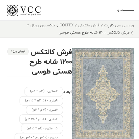
منو
وی سی سی کارپت
فرش ماشینی
COLTEX
کلکسیون رویال 3
فرش کالتکس ۱۲۰۰ شانه طرح هستی طوسی
فرش کالتکس
فروش ویژه!
۱۲۰۰ شانه طرح
هستی طوسی
ابعاد
۱۲متری - (۳م * ۴م)
۹متری - (۳.۵م * ۲.۵م)
۶متری - (۳م * ۲م)
۴متری - (۱.۵م * ۲.۲۵م)
۱.۵ متری - (۱م * ۱.۵م)
پادری - (۵۰س.م * ۸۰س.م)