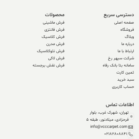
دسترسی سریع
محصولات
صفحه اصلی
فرش ماشینی
فروشگاه
فرش فانتزی
وبلاگ
فرش کلاسیک
درباره ما
فرش مدرن
ارتباط با ما
فرش نئوکلاسیک
شرکت سپهر رخ
فرش لاکی
سامانه بتا بانک رفاه
فرش نقش برجسته
ثمین کارت
سبد خرید
حساب کاربری
اطلاعات تماس
تهران، شهرک غرب، بلوار
فرحزادی، میلادنور، طبقه 5
info@vcccarpet.com
02182808841