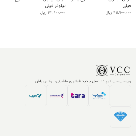
فیلی
نیلوفر فیلی
411,900,000
ریال
411,900,000
ریال
وی سی سی کارپت؛ نسل جدید فرشهای ماشینی، لوکس باش