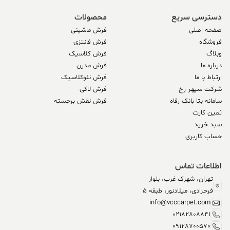
دسترسی سریع
محصولات
صفحه اصلی
فرش ماشینی
فروشگاه
فرش فانتزی
وبلاگ
فرش کلاسیک
درباره ما
فرش مدرن
ارتباط با ما
فرش نئوکلاسیک
شرکت سپهر رخ
فرش لاکی
سامانه بتا بانک رفاه
فرش نقش برجسته
ثمین کارت
سبد خرید
حساب کاربری
اطلاعات تماس
تهران، شهرک غرب، بلوار
فرحزادی، میلادنور، طبقه 5
info@vcccarpet.com
02182808841
09128700570