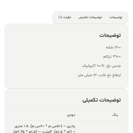
توضیحات
توضیحات تکمیلی
نظرات (0)
توضیحات
۱۲۰۰ شانه
۳۶۰۰ تراکم
جنس نخ: %100 آکرولیک
ارتفاع نخ خاب: ۶± میلی متر
توضیحات تکمیلی
دودی
رنگ
پادری – (۵۰س.م * ۸۰س.م)
,
۱.۵ متری
– (۱م * ۱.۵م)
,
۴متری – (۱.۵م * ۲.۲۵م)
,