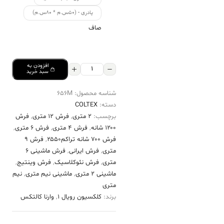
پادری - (۵۰س.م * ۸۰س.م)
صاف
افزودن به
فرش
سبد خرید
کالتکس
شناسه محصول:
656M
۱۲۰۰
دسته:
COLTEX
شانه
برچسب:
2 متری
,
فرش 12 متری
,
فرش
کد
۱۲۰۰ شانه
,
فرش 4 متری
,
فرش 6 متری
,
A
فرش ۷۰۰ شانه تراکم۲۵۵۰
,
فرش 9
متری
,
فرش ایرانی
,
فرش ماشینی 6
656M
متری
,
فرش نئوکلاسیک
,
فرش وینتیج
,
عدد
ماشینی 2 متری
,
ماشینی نیم متری
,
نیم
متری
برند:
کلکسیون رویال 1
,
وارنا کالتکس