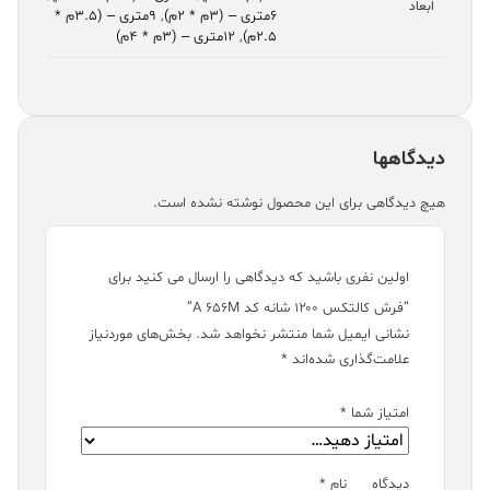
ابعاد
۶متری – (۳م * ۲م)
,
۹متری – (۳.۵م *
۲.۵م)
,
۱۲متری – (۳م * ۴م)
دیدگاهها
هیچ دیدگاهی برای این محصول نوشته نشده است.
اولین نفری باشید که دیدگاهی را ارسال می کنید برای
“فرش کالتکس ۱۲۰۰ شانه کد A 656M”
نشانی ایمیل شما منتشر نخواهد شد.
بخش‌های موردنیاز
علامت‌گذاری شده‌اند
*
امتیاز شما
*
دیدگاه
نام
*