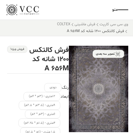
منو
وی سی سی کارپت
فرش ماشینی
COLTEX
فرش کالتکس ۱۲۰۰ شانه کد A 656M
فرش کالتکس
فروش ویژه!
تصویر سه بعدی
۱۲۰۰ شانه کد
A 656M
رنگ
دودی
ابعاد
۱۲متری - (۳م * ۴م)
۹متری - (۳.۵م * ۲.۵م)
۶متری - (۳م * ۲م)
۴متری - (۱.۵م * ۲.۲۵م)
۱.۵ متری - (۱م * ۱.۵م)